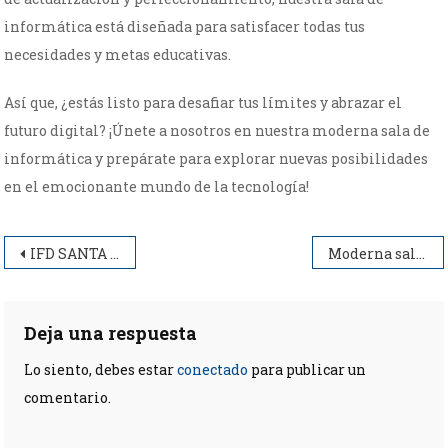
informática está diseñada para satisfacer todas tus
necesidades y metas educativas.
Así que, ¿estás listo para desafiar tus límites y abrazar el
futuro digital? ¡Únete a nosotros en nuestra moderna sala de
informática y prepárate para explorar nuevas posibilidades
en el emocionante mundo de la tecnología!
Navegación
IFD SANTA TERESITA
Moderna sala de informática
de
entradas
Deja una respuesta
Lo siento, debes estar
conectado
para publicar un
comentario.