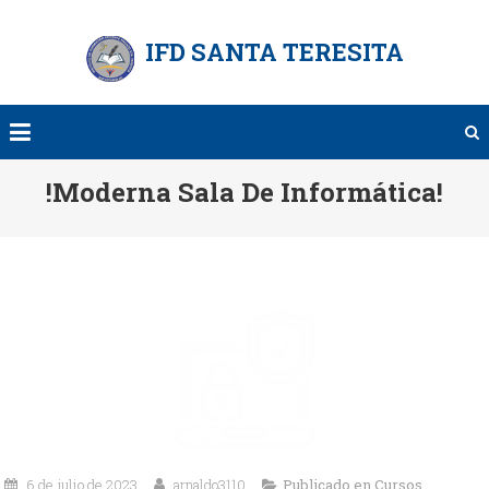
Saltar
al
IFD SANTA TERESITA
contenido
!Moderna Sala De Informática!
6 de julio de 2023
arnaldo3110
Publicado en
Cursos