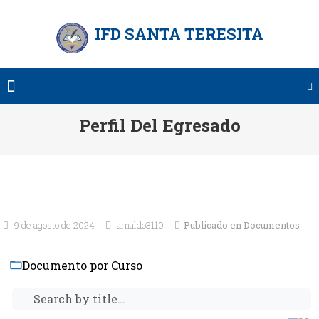
Saltar
al
IFD SANTA TERESITA
contenido
Perfil Del Egresado
9 de agosto de 2024
arnaldo3110
Publicado en
Documentos
Documento por Curso