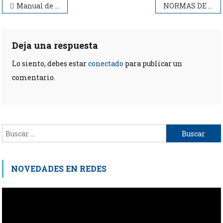
Navegación
Manual de Funciones IFD Santa Teresita
NORMAS DE CONVIVENCIA PARA LA ARMONÍA INSTITUCIONAL – IFD SANTA TERESITA
de
entradas
Deja una respuesta
Lo siento, debes estar
conectado
para publicar un
comentario.
Buscar:
NOVEDADES EN REDES
Reproductor
de
vídeo